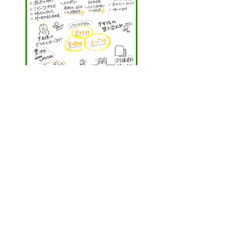
​グラレコ さいきラインニュース様
（2025．4）
​SLNラジオ「選挙前のパンフレット集め
て読む！」＠インスタライブ